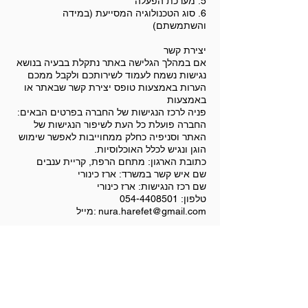
5. מערכת הפעלה
6. סוג הטכנולוגיה המסייעת (במידה
והשתמשתם)
יצירת קשר
אם במהלך הגלישה באתר נתקלת בבעיה בנושא
נגישות נשמח לעמוד לשירותכם ולקבל ממכם
הערות באמצעות טופס יצירת קשר שבאתר או
באמצעות
פניה לרכז הנגישות של החברה בפרטים הבאים:
החברה פועלת כל העת לשיפור הנגישות של
האתר וסניפיה כחלק ממחוייבות לאפשר שימוש
הוגן ונגיש לכלל האוכלוסיות.
כתובת הארגון: מתחם הרפת, קריית ענבים
שם איש קשר במשרד: ארז כינורי
שם רכז הנגישות: ארז כינורי
טלפון: 054-4408501
nura.harefet@gmail.com :מייל
הסדרי נגישות
דרך נגישה – קיימות במתחם חניות נגישות ודרך
עם כבש (רמפה) המובילה לעסק.
דרך נגישה במסעדה – קיימים מעבירים נגישים
במסעדה.
שולחנות וכיסאות נגישים- קיימים בעסק.