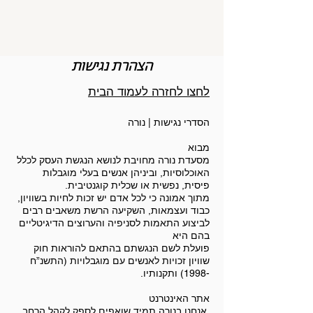
הצהרת נגישות
לחצו לחזרה לעמוד הבית
הסדרי נגישות | נורה
מבוא
מסעדת נורה מחויבת לנושא הנגשת העסק לכלל
האוכלוסיות, וביניהן אנשים בעלי מוגבלות
פיסית, נפשית או שכלית קוגנטיבית.
מתוך אמונה כי לכל אדם יש זכות לחיות בשוויון,
כבוד ועצמאות, השקיעה הרשת משאבים רבים
לביצוע התאמות לסניפיה והערוצים הדיגיטליים
בהם היא
פועלת לשם הנגשתם בהתאם להוראות חוק
שוויון זכויות לאנשים עם מוגבלויות (התשנ”ח
-1998) ותקנותיו.
אתר האינטרנט
אנחנו בנורה תמיד שואפים לספק לקהל הרחב