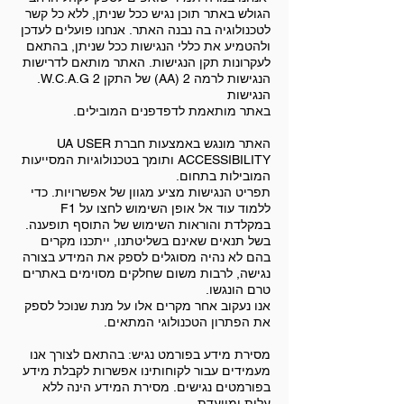
הגולש באתר תוכן נגיש ככל שניתן, ללא כל קשר
לטכנולוגיה בה נבנה האתר. אנחנו פועלים לעדכן
ולהטמיע את כללי הנגישות ככל שניתן, בהתאם
לעקרונות תקן הנגישות. האתר מותאם לדרישות
הנגישות לרמה 2 (AA) של התקן W.C.A.G 2.
הנגישות
באתר מותאמת לדפדפנים המובילים.
האתר מונגש באמצעות חברת UA USER
ACCESSIBILITY ותומך בטכנולוגיות המסייעות
המובילות בתחום.
תפריט הנגישות מציע מגוון של אפשרויות. כדי
ללמוד עוד אל אופן השימוש לחצו על F1
במקלדת והוראות השימוש של התוסף תופענה.
בשל תנאים שאינם בשליטתנו, ייתכנו מקרים
בהם לא נהיה מסוגלים לספק את המידע בצורה
נגישה, לרבות משום שחלקים מסוימים באתרים
טרם הונגשו.
אנו נעקוב אחר מקרים אלו על מנת שנוכל לספק
את הפתרון הטכנולוגי המתאים.
מסירת מידע בפורמט נגיש: בהתאם לצורך אנו
מעמידים עבור לקוחותינו אפשרות לקבלת מידע
בפורמטים נגישים. מסירת המידע הינה ללא
עלות ומיועדת